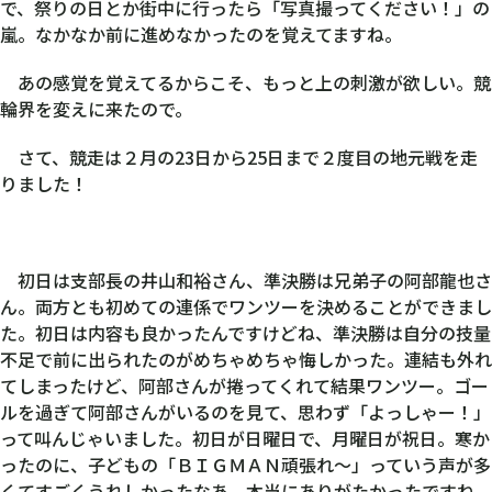
で、祭りの日とか街中に行ったら「写真撮ってください！」の
嵐。なかなか前に進めなかったのを覚えてますね。
あの感覚を覚えてるからこそ、もっと上の刺激が欲しい。競
輪界を変えに来たので。
さて、競走は２月の23日から25日まで２度目の地元戦を走
りました！
初日は支部長の井山和裕さん、準決勝は兄弟子の阿部龍也さ
ん。両方とも初めての連係でワンツーを決めることができまし
た。初日は内容も良かったんですけどね、準決勝は自分の技量
不足で前に出られたのがめちゃめちゃ悔しかった。連結も外れ
てしまったけど、阿部さんが捲ってくれて結果ワンツー。ゴー
ルを過ぎて阿部さんがいるのを見て、思わず「よっしゃー！」
って叫んじゃいました。初日が日曜日で、月曜日が祝日。寒か
ったのに、子どもの「ＢＩＧＭＡＮ頑張れ～」っていう声が多
くてすごくうれしかったなあ。本当にありがたかったですね。