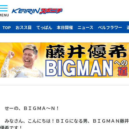
MENU
TOP
おスス目
てっぱん
本日開催
ニュース
ベルフラワー
せーの、ＢＩＧＭＡ～Ｎ！
みなさん、こんにちは！ＢＩＧになる男、ＢＩＧＭＡＮ藤井
優希です！