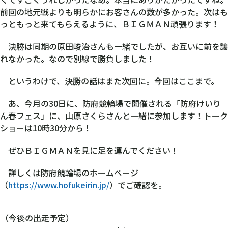
前回の地元戦よりも明らかにお客さんの数が多かった。次はも
っともっと来てもらえるように、ＢＩＧＭＡＮ頑張ります！
決勝は同期の原田峻治さんも一緒でしたが、お互いに前を譲
れなかった。なので別線で勝負しました！
というわけで、決勝の話はまた次回に。今回はここまで。
あ、今月の30日に、防府競輪場で開催される「防府けいり
ん春フェス」に、山原さくらさんと一緒に参加します！トーク
ショーは10時30分から！
ぜひＢＩＧＭＡＮを見に足を運んでください！
詳しくは防府競輪場のホームページ
（
https://www.hofukeirin.jp/
）でご確認を。
（今後の出走予定）