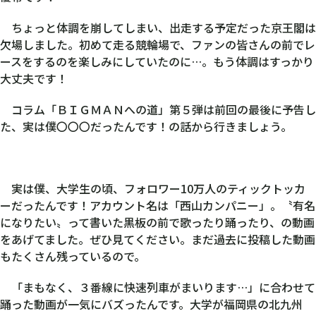
ちょっと体調を崩してしまい、出走する予定だった京王閣は
欠場しました。初めて走る競輪場で、ファンの皆さんの前でレ
ースをするのを楽しみにしていたのに…。もう体調はすっかり
大丈夫です！
コラム「ＢＩＧＭＡＮへの道」第５弾は前回の最後に予告し
た、実は僕〇〇〇だったんです！の話から行きましょう。
実は僕、大学生の頃、フォロワー10万人のティックトッカ
ーだったんです！アカウント名は「西山カンパニー」。〝有名
になりたい〟って書いた黒板の前で歌ったり踊ったり、の動画
をあげてました。ぜひ見てください。まだ過去に投稿した動画
もたくさん残っているので。
「まもなく、３番線に快速列車がまいります…」に合わせて
踊った動画が一気にバズったんです。大学が福岡県の北九州