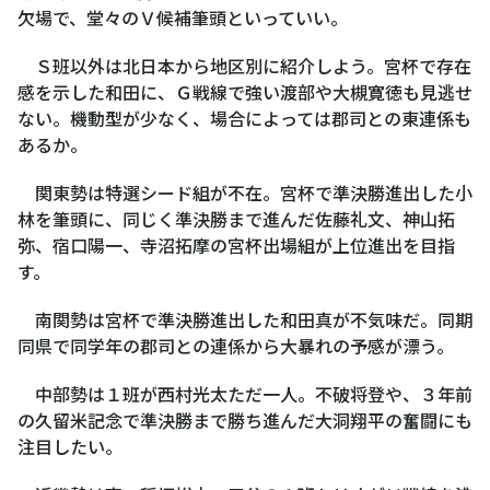
欠場で、堂々のＶ候補筆頭といっていい。
Ｓ班以外は北日本から地区別に紹介しよう。宮杯で存在
感を示した和田に、Ｇ戦線で強い渡部や大槻寛徳も見逃せ
ない。機動型が少なく、場合によっては郡司との東連係も
あるか。
関東勢は特選シード組が不在。宮杯で準決勝進出した小
林を筆頭に、同じく準決勝まで進んだ佐藤礼文、神山拓
弥、宿口陽一、寺沼拓摩の宮杯出場組が上位進出を目指
す。
南関勢は宮杯で準決勝進出した和田真が不気味だ。同期
同県で同学年の郡司との連係から大暴れの予感が漂う。
中部勢は１班が西村光太ただ一人。不破将登や、３年前
の久留米記念で準決勝まで勝ち進んだ大洞翔平の奮闘にも
注目したい。