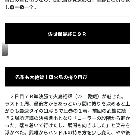
し❹＝❺―全。
佐世保
最終日
９Ｒ
火
島
裕
先輩も大絶賛！❻火島の捲り再び
輝
２日目７Ｒ準決勝で火島裕輝（22＝愛媛）が魅せた。
ラスト１周、最後方からあっという間に捲りを決めると上
がりも最速タイの11秒５で圧巻の１着。前回の武雄に続
き２場所連続の決勝進出となり「ローラーの段階から軽か
った。落ち着いて行けたし、展開も向きました」と笑みを
浮かべた。武雄からハンドルの持ち方を少し変え、やや後