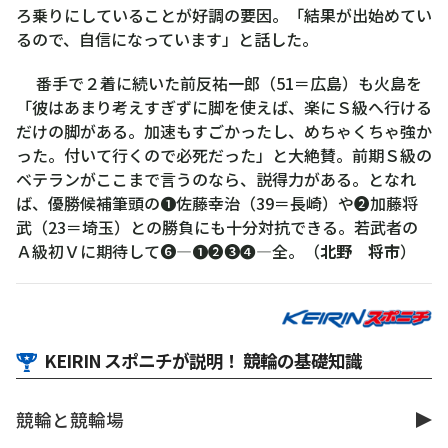
ろ乗りにしていることが好調の要因。「結果が出始めてい
るので、自信になっています」と話した。
番手で２着に続いた前反祐一郎（51＝広島）も火島を
「彼はあまり考えすぎずに脚を使えば、楽にＳ級へ行ける
だけの脚がある。加速もすごかったし、めちゃくちゃ強か
った。付いて行くので必死だった」と大絶賛。前期Ｓ級の
ベテランがここまで言うのなら、説得力がある。となれ
ば、優勝候補筆頭の❶佐藤幸治（39＝長崎）や❷加藤将
武（23＝埼玉）との勝負にも十分対抗できる。若武者の
Ａ級初Ｖに期待して❻―❶❷❸❹―全。（
北野 将市
）
KEIRIN スポニチが説明！ 競輪の基礎知識
競輪と競輪場