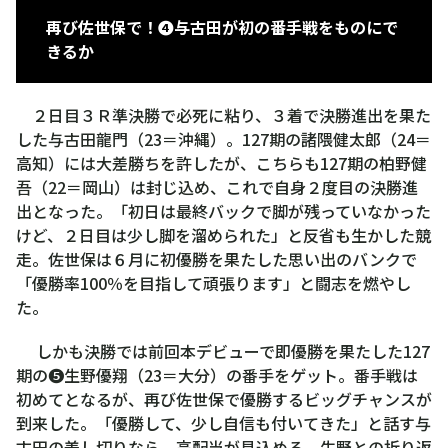
田
再び佐世保で！❹与古田が初の番手戦をものにで
龍
きるか
門
２日目３Ｒ準決勝で必死に粘り、３着で決勝進出を果た
した与古田龍門（23＝沖縄）。127期の諸隈健太郎（24＝
高知）には大差勝ちを許したが、こちらも127期の柏野健
吾（22＝岡山）は封じ込め、これで自身２度目の決勝進
出となった。「初日は最終バックで脚が残っていなかった
けど、２日目は少し脚を溜められた」と反省も生かした競
走。佐世保は６月に初優勝を果たした思い出のバンクで
「優勝率100％を目指して頑張ります」と闘志を燃やし
た。
しかも決勝では前回本デビューで即優勝を果たした127
期の❺生野優翔（23＝大分）の番手をゲット。番手戦は
初めてとなるが、再び佐世保で優勝するビッグチャンスが
到来した。「優勝して、少し自信も付いてきた」と話す与
古田の差し切りなら、高配当が見込める。生野との折り返