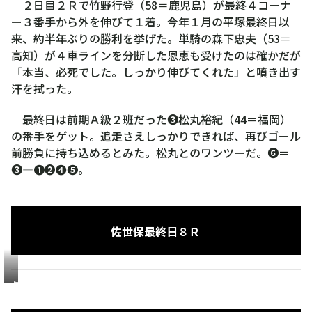
２日目２Ｒで竹野行登（58＝鹿児島）が最終４コーナ
ー３番手から外を伸びて１着。今年１月の平塚最終日以
来、約半年ぶりの勝利を挙げた。単騎の森下忠夫（53＝
高知）が４車ラインを分断した恩恵も受けたのは確かだが
「本当、必死でした。しっかり伸びてくれた」と噴き出す
汗を拭った。
最終日は前期Ａ級２班だった❸松丸裕紀（44＝福岡）
の番手をゲット。追走さえしっかりできれば、再びゴール
前勝負に持ち込めるとみた。松丸とのワンツーだ。❻＝
❸―❶❷❹❺。
佐世保
最終日
８Ｒ
与
古