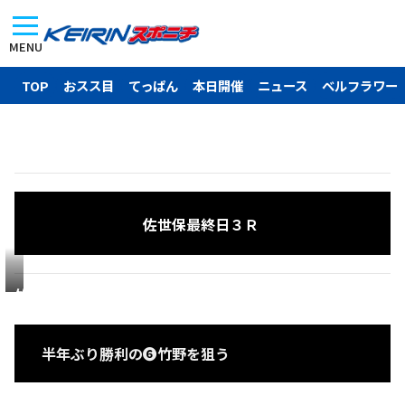
MENU
TOP
おスス目
てっぱん
本日開催
ニュース
ベルフラワー
佐世保最終日３Ｒ
竹
野
行
半年ぶり勝利の❻竹野を狙う
登