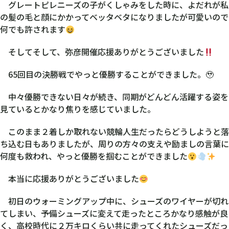
グレートピレニーズの子がくしゃみをした時に、よだれが私
の髪の毛と顔にかかってベッタベタになりましたが可愛いので
何でも許されます
そしてそして、弥彦開催応援ありがとうございました
65回目の決勝戦でやっと優勝することができました。🥹
中々優勝できない日々が続き、同期がどんどん活躍する姿を
見ているとかなり焦りを感じていました。
このまま２着しか取れない競輪人生だったらどうしようと落
ち込む日もありましたが、周りの方々の支えや励ましの言葉に
何度も救われ、やっと優勝を掴むことができました
本当に応援ありがとうございました
初日のウォーミングアップ中に、シューズのワイヤーが切れ
てしまい、予備シューズに変えて走ったところかなり感触が良
く、高校時代に２万キロくらい共に走ってくれたシューズだっ