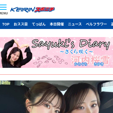
MENU
TOP
おスス目
てっぱん
本日開催
ニュース
ベルフラワー