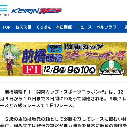
MENU
TOP
おスス目
てっぱん
本日開催
ニュース
ベルフラワー
前橋競輪ＦⅠ「関東カップ・スポーツニッポン杯」は、12
月８日から１０日まで３日間にわたって開催される。Ｓ級７レ
ースとＡ級５レースで１日12レース。
Ｓ級の主役は地元の軸として必勝を期してレースに臨む小林
泰正。組み立ては状況次第だが自力勝負を基本に後輩の篠田幸