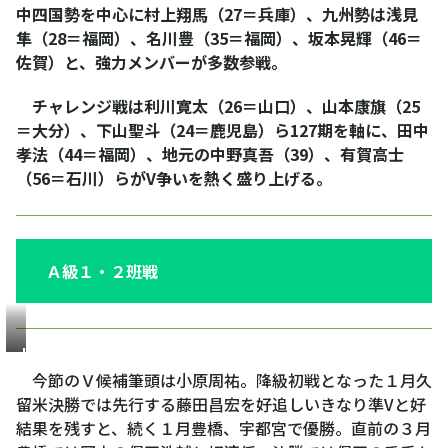
中四国勢を中心に村上翔馬（27＝兵庫）、九州勢は浅見
隼（28＝福岡）、名川豊（35＝福岡）、坂本晃輝（46＝
佐賀）と、強力メンバーが多数参戦。
チャレンジ戦は利川寛太（26＝山口）、山本康旗（25
＝大分）、下山聖斗（24＝鹿児島）ら127期を軸に、田中
孝法（44＝福岡）、地元の中野真吾（39）、有賀高士
（56＝石川）らがV争いを熱く盛り上げる。
Ａ級１・２班戦
小
原
今節のＶ候補筆頭は小原周祐。降級初戦となった１月久
周
留米決勝では先行する藤田昌宏を好追しいきなり準Vと好
祐
結果を残すと、続く１月豊橋、宇都宮で優勝。直前の３月