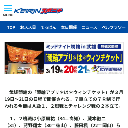
MENU
TOP
おスス目
てっぱん
本日開催
ニュース
ベルフラワー
武雄競輪の「競輪アプリ＊は＊ウィンチケット」が３月
19日～21日の日程で開催される。７車立ての７Ｒ制で行
われる今節はＡ級１、２班戦とチャレンジ戦の２本立て。
１、２班戦は小原周祐（34＝高知）、蔵本徹二
（31）、蔣野翔太（30＝徳山）、藤田楓（22＝岡山）ら