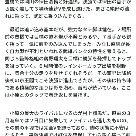
豊橋では岡山の保田浩輔と好連係。決勝では保田の番手か
ら鋭く差して３場所連続Vを成し遂げた。まさに絶好の流
れに乗って、武雄に乗り込んでくる。
最近は追い込み基本だが、強力なタテ脚は健在。２場所
前の豊橋では目標の畝木聖が不発とみるや、７番手から鋭
く捲って一気に前をのみ込んでしまった。みなし直線が長
く自力型が不利といわれる武雄バンクの特性を考えると、
同じＳ級降格組の蔣野翔太を目標に鋭脚を発揮してトップ
を狙っていく。６月開催のレインボーカップ出場を視野
に、気合十分の走りを見せてくれそうだ。その蔣野は降格
後初の京王閣でこそ決勝に進出できたが、その後は持ち味
である積極的な走りは影を潜め、苦戦が続いている。ここ
は小原とのタッグで巻き返しを目指す。
小原の最大のライバルになるのが村上翔馬だ。直前の３
月岐阜では２日目に失敗してファイナルを逃したものの、
その前の平塚では完全Vを飾っており、脚の状態に不安は
なさそう。平塚決勝では好位を確保してから鋭く捲って前