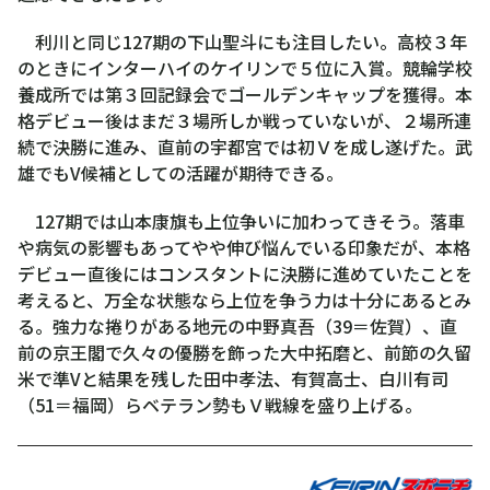
利川と同じ127期の下山聖斗にも注目したい。高校３年
のときにインターハイのケイリンで５位に入賞。競輪学校
養成所では第３回記録会でゴールデンキャップを獲得。本
格デビュー後はまだ３場所しか戦っていないが、２場所連
続で決勝に進み、直前の宇都宮では初Ｖを成し遂げた。武
雄でもV候補としての活躍が期待できる。
127期では山本康旗も上位争いに加わってきそう。落車
や病気の影響もあってやや伸び悩んでいる印象だが、本格
デビュー直後にはコンスタントに決勝に進めていたことを
考えると、万全な状態なら上位を争う力は十分にあるとみ
る。強力な捲りがある地元の中野真吾（39＝佐賀）、直
前の京王閣で久々の優勝を飾った大中拓磨と、前節の久留
米で準Vと結果を残した田中孝法、有賀高士、白川有司
（51＝福岡）らベテラン勢もＶ戦線を盛り上げる。