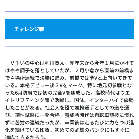
チャレンジ戦
Ｖ争いの中心は利川寛太。昨年末から今年１月にかけて
はやや調子を落としていたが、２月小倉から直前の前橋ま
で４場所連続で決勝に進み、前橋では準Vと上向いてきて
いる。本格デビュー後３Vをマーク。特に地元初参戦とな
った6月防府では初の完全Vを達成した。高校時代はウエ
イトリフティング部で活躍し、国体、インターハイで優勝
したことがある。社会人を経て競輪選手としての道を選
び、適性試験に一発合格。養成所時代は自転車競技に慣れ
ずに苦労の連続だったが、卒業後は走るたびに力をつけ進
化を続けている印象。初めての武雄のバンクにもすぐに
適応できるだろう。