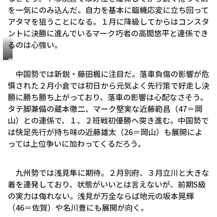
を一気にのみ込んだ。自力を基本に臨機応変に立ち回って
アタマを狙うことになる。１月に降級してからはコンスタ
ントに決勝に進んでいるマーク巧者の高間悠平と連係でき
るのは心強い。
藤
田
中国勢では新鋭・藤田楓に注目だ。落車負傷の影響が危
楓
惧された２月小倉では初日から元気よく先行策で好走し決
勝に勝ち勝ち上がっており、落車の影響は心配なさそう。
タテ脚兼備の蔵本徹二、マーク堅実な近藤範昌（47＝岡
山）との連係で、１、２班戦初優勝へ突き進む。中国勢で
は快足先行が持ち味の近藤雄太（26＝岡山）も展開によ
っては上位争いに加わってくるだろう。
九州勢では浅見隼に期待。２月別府、３月立川と大きな
着を連発しており、状態がいいとは言えないが、前期S級
の実力は侮れない。浅見が万全ならば地元の坂本晃輝
（46＝佐賀）や名川豊にも展開が向く。