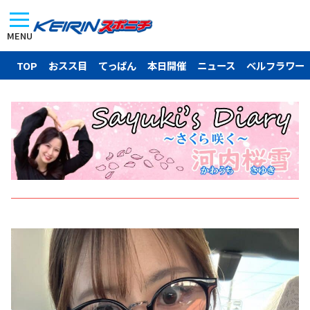
MENU
TOP
おスス目
てっぱん
本日開催
ニュース
ベルフラワー