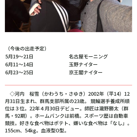
（今後の出走予定）
5月19～21日
名古屋モーニング
6月11～14日
玉野ナイター
6月23～25日
京王閣ナイター
◇河内 桜雪（かわうち・さゆき）2002年（平14）12
月31日生まれ、群馬支部所属の23歳。 競輪選手養成所順
位は３位。22年４月30日デビュー。師匠は瀧野勝太（群
馬・92期）。ホームバンクは前橋。スポーツ歴は自動車
競技。好きな食べ物はポテト、嫌いな食べ物は「なし」。
155cm、54kg。血液型O型。