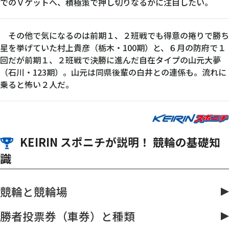
でのＶゲットへ、積極策で押し切りなるかに注目したい。
その他で気になるのは前期１、２班戦でも得意の捲りで勝ち
星を挙げていた村上貴彦（栃木・100期）と、６月の防府で１
回だが前期１、２班戦で決勝に進んだ自在タイプの山元大夢
（石川・123期）。山元は同県後輩の白井との連係も。流れに
乗ると怖い２人だ。
KEIRIN スポニチが説明！ 競輪の基礎知
識
競輪と競輪場
勝者投票券（車券）と種類