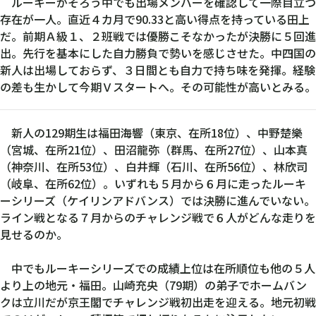
上
ルーキーがそろう中でも出場メンバーを確認して一際目立つ
晃
存在が一人。直近４カ月で90.33と高い得点を持っている田上
也
だ。前期Ａ級１、２班戦では優勝こそなかったが決勝に５回進
出。先行を基本にした自力勝負で勢いを感じさせた。中四国の
新人は出場しておらず、３日間とも自力で持ち味を発揮。経験
の差も生かして今期Ｖスタートへ。その可能性が高いとみる。
新人の129期生は福田海響（東京、在所18位）、中野楚樂
（宮城、在所21位）、田沼龍弥（群馬、在所27位）、山本真
（神奈川、在所53位）、白井輝（石川、在所56位）、林欣司
（岐阜、在所62位）。いずれも５月から６月に走ったルーキ
ーシリーズ（ケイリンアドバンス）では決勝に進んでいない。
ライン戦となる７月からのチャレンジ戦で６人がどんな走りを
見せるのか。
中でもルーキーシリーズでの成績上位は在所順位も他の５人
より上の地元・福田。山崎充央（79期）の弟子でホームバン
クは立川だが京王閣でチャレンジ戦初出走を迎える。地元初戦