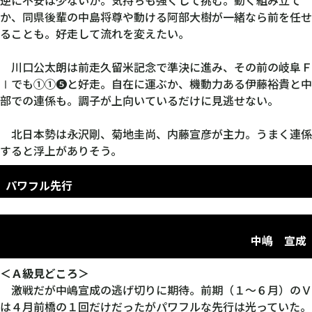
か、同県後輩の中島将尊や動ける阿部大樹が一緒なら前を任せ
ることも。好走して流れを変えたい。
川口公太朗は前走久留米記念で準決に進み、その前の岐阜Ｆ
Ⅰでも①①❺と好走。自在に運ぶか、機動力ある伊藤裕貴と中
部での連係も。調子が上向いているだけに見逃せない。
北日本勢は永沢剛、菊地圭尚、内藤宣彦が主力。うまく連係
すると浮上がありそう。
パワフル先行
中嶋 宣成
＜Ａ級見どころ＞
激戦だが中嶋宣成の逃げ切りに期待。前期（１～６月）のＶ
は４月前橋の１回だけだったがパワフルな先行は光っていた。