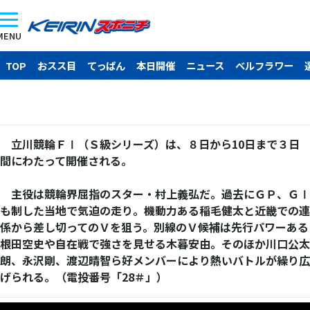
MENU
TOP
おスス目
てっぱん
本日開催
ニュース
ベルフラワー
立川競輪ＦⅠ（Ｓ級シリーズ）は、８日から10日まで３日
間にわたって開催される。
主役は競輪界屈指のスター・村上義弘だ。過去にＧＰ、ＧⅠ
も制した当地で気迫の走り。機動力ある稲毛健太と近畿での連
係から差し切ってのＶを狙う。別線のＶ候補は先行パワーある
根田空史や自在戦で強さを見せる木暮安由。そのほか川口公太
朗、永沢剛、渡辺晴智ら好メンバーにより熱いバトルが繰り広
げられる。（電投番号「28＃」）