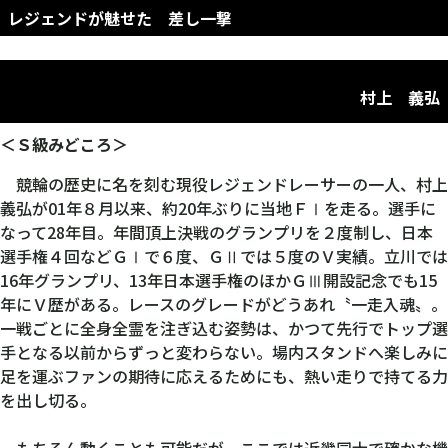
レジェンドが魅せた 差し一撃
村上 義弘
＜Ｓ級みどころ＞
競輪の歴史に名を刻む現役レジェンドレーサーの一人、村上
義弘が01年８月以来、約20年ぶりに当地ＦⅠを走る。選手に
なって28年目。年間頂上決戦のグランプリを２度制し、日本
選手権４回などＧⅠで６度、ＧⅡでは５度のＶ実績。立川では
16年グランプリ、13年日本選手権のほかＧⅢ開設記念でも15
年にＶ歴がある。レースのグレードがどうあれ〝一走入魂〟。
一戦ごとに全身全霊を注ぎ込む姿勢は、かつて先行でトップ選
手となる以前からずっと変わらない。場内スタンドへ楽しみに
足を運ぶファンの期待に応えるためにも、熱い走りで持てる力
を出し切る。
もちろん動くことも可能だが、ここでは近畿同士で確かな機