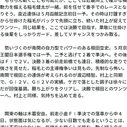
動力を備える稲毛健太が一緒。前を任せて番手でのレースとな
りそう。直近連係は５月函館記念初日一予。その時は打鐘すぎ
から仕掛けた稲毛がバックで先頭に立ち、続いた村上が捉えて
ワンツー。同じ結果を、ここでは決勝で目指す。果敢に仕掛け
る後輩をしっかりガード。差してＶチャンスをつかみ取る。
勢いづくのが南関の自力型でパワーのある根田空史。５月京
王閣日本選手権では一予、二予と逃げて２着で準決へ。その後
はＦⅠで２Ｖ。決勝３着の前走前橋でも連日、積極的な走りで
強さを見せた。稲毛との主導権争いは見もの。先制なら怖い。
南関で根田との連係が考えられるのが渡辺晴智。村上と同期
で、ＧⅠ２Ｖ、ＧⅡ２Ｖの実績。ケガで落とした調子は徐々に
だが回復基調。勝ち上がりをクリアし、決勝で根田とのワンツ
ーへ。村上と同様、気持ちを込めて走る。
関東の軸は木暮安由。前走小倉ＦⅠ準決での落車から中４
日。状態面は気になるが、少ない日数でも走るということは、
逆に不安は少ないか。気持ちも強くして挑む。動く組み立て