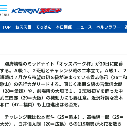
MENU
TOP
おスス目
てっぱん
本日開催
ニュース
ベルフラワー
別府競輪のミッドナイト「オッズパーク杯」が20日に開幕
する。Ａ級１、２班戦とチャレンジ戦の二本立て。Ａ級１、２
班戦は７月から待望の初Ｓ級が決まっている貴志修己（26＝和
歌山）の先行力がリードする。同じく来期Ｓ級の吉武信太朗
（28＝愛媛）や、前場所の大垣で１、２班戦初Ｖを飾った中
武三四郎（29＝大阪）の機動力にも要注意。近況好調な高木
和仁（47＝福岡）も上位進出は必至だ。
チャレンジ戦は松本憲斗（25＝熊本）、高橋綜一郎（25＝
大分）、白井優太朗（20＝広島）らの119期勢が火花を散ら