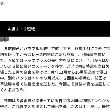
す。
Ａ級１・２班戦
貴
吉
志
武
貴志修己
がパワフルな先行で魅了する。昨年１月に２班に特
修
信
別昇班してからはレース内容にこだわり続け、積極策を貫い
己
太
た。Ａ級ではトップクラスの先行力を身につけ、７月からはい
朗
よいよＳ級に戦いのステージを移す。近況は初日特選を当日欠
場した１月の奈良を除けば、昨年11月から16場所連続で優出
中。別府バンクは昨年の９月以来、２回目の参戦だ。前回は
準決勝４着で決勝進出を逃した。今回こそは強い姿を披露して
くれるだろう。
来期はＳ級復帰が決まっている
吉武信太朗
は別府バンクが大
得意。これまで８節出走して優出を逃したのは１回だけ。優勝