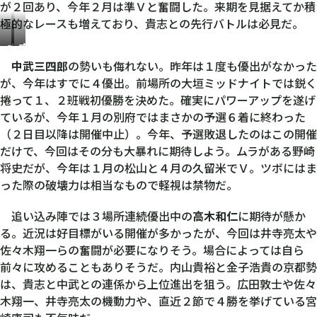
が２回あり、今年２月は準Ｖと奮闘した。来期を見据えてか積
極的なレースも増えており、貴志との先行バトルは必見だ。
中
高
武
木
中武三四郎
の勢いも侮れない。昨年は１度も優出がなかった
三
和
が、今年はすでに４優出。前場所の大垣ミッドナイトでは鋭く
四
仁
捲って１、２班戦初優勝を決めた。確実にパワーアップを遂げ
郎
ているが、今年１月の別府ではまさかの予選６着に終わった
（２日目以降は開催中止）。今年、予選敗退したのはこの開催
だけで、今回はその分も大暴れに期待しよう。ムラがある野崎
将史だが、今年は１月の松山と４月の久留米でＶ。ツボにはま
った際の破壊力は相当なもので軽視は禁物だ。
追い込み陣では３場所連続優出中の
高木和仁
に期待が懸か
る。近況は好目標がいる開催が多かったが、今回は井寺亮太や
佐々木翔一らの奮闘が必要になりそう。場合によっては自ら
前々に攻めることもありそうだ。内山貴裕と金子浩貴の京都勢
は、貴志と中武との連係から上位進出を狙う。広田敦士や佐々
木翔一、井寺亮太の機動力や、直近２節で４勝を挙げている宮