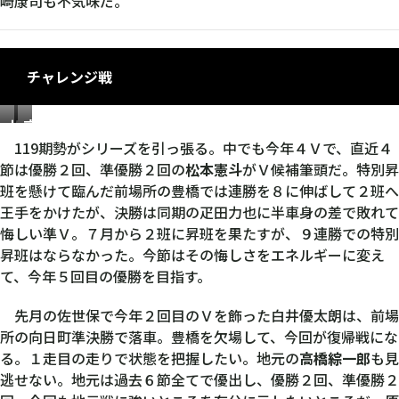
崎康司も不気味だ。
チャレンジ戦
松
高
本
橋
119期勢がシリーズを引っ張る。中でも今年４Ｖで、直近４
憲
綜
節は優勝２回、準優勝２回の
松本憲斗
がＶ候補筆頭だ。特別昇
斗
一
班を懸けて臨んだ前場所の豊橋では連勝を８に伸ばして２班へ
郎
王手をかけたが、決勝は同期の疋田力也に半車身の差で敗れて
悔しい準Ｖ。７月から２班に昇班を果たすが、９連勝での特別
昇班はならなかった。今節はその悔しさをエネルギーに変え
て、今年５回目の優勝を目指す。
先月の佐世保で今年２回目のＶを飾った白井優太朗は、前場
所の向日町準決勝で落車。豊橋を欠場して、今回が復帰戦にな
る。１走目の走りで状態を把握したい。地元の
高橋綜一郎
も見
逃せない。地元は過去６節全てで優出し、優勝２回、準優勝２