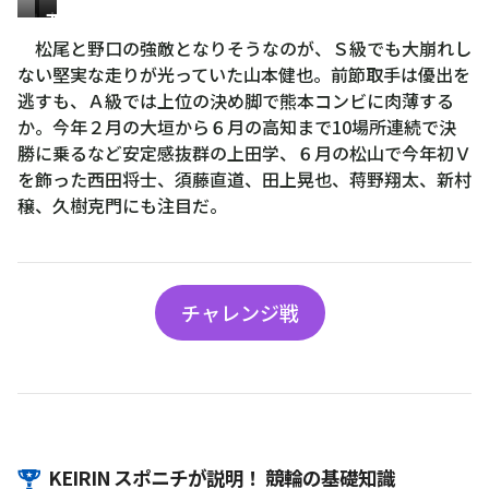
山
上
西
田
本
田
松尾と野口の強敵となりそうなのが、Ｓ級でも大崩れし
学
健
将
ない堅実な走りが光っていた山本健也。前節取手は優出を
也
士
逃すも、Ａ級では上位の決め脚で熊本コンビに肉薄する
か。今年２月の大垣から６月の高知まで10場所連続で決
勝に乗るなど安定感抜群の上田学、６月の松山で今年初Ｖ
を飾った西田将士、須藤直道、田上晃也、蒋野翔太、新村
穣、久樹克門にも注目だ。
チャレンジ戦
KEIRIN スポニチが説明！ 競輪の基礎知識