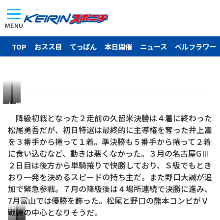
MENU
TOP
おスス目
てっぱん
本日開催
ニュース
ベルフラワー
松
野
尾
口
降級初戦となった２走前の久留米決勝は４着に終わった
勇
大
松尾勇吾だが、初日特選は最終的に主導権を奪った井上嵩
吾
誠
を３番手から捲って１着。準決勝も５番手から捲って２着
に食い込むなど、動きは悪くなかった。３月の名古屋GⅢ
２日目は後方から単騎捲りで快勝しており、Ｓ級でもとき
おり一発を決めるスピードの持ち主だ。また野口大誠が追
加で緊急参戦。７月の降級後は４場所連続で決勝に進み、
7月富山では優勝を飾った。松尾と野口の熊本コンビがＶ
戦線の中心となりそうだ。