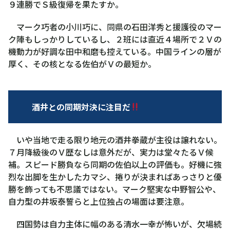
９連勝でＳ級復帰を果たすか。
マーク巧者の小川巧に、同県の石田洋秀と援護役のマー
ク陣もしっかりしているし、２班には直近４場所で２Ｖの
機動力が好調な田中和磨も控えている。中国ラインの層が
厚く、その核となる佐伯がＶの最短か。
酒井との同期対決に注目だ
いや当地で走る限り地元の酒井拳蔵が主役は譲れない。
７月降級後のＶ歴なしは意外だが、実力は堂々たるＶ候
補。スピード勝負なら同期の佐伯以上の評価も。好機に強
烈な出脚を生かしたカマシ、捲りが決まればあっさりと優
勝を飾っても不思議ではない。マーク堅実な中野智公や、
自力型の井坂泰誓らと上位独占の場面は要注意。
四国勢は自力主体に幅のある清水一幸が怖いが、欠場続