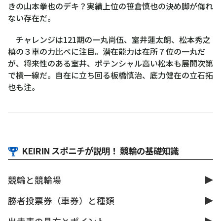
きの山本拳也のデキ？実績上位の笹倉慎也の決め脚が侮れ
ない存在だ。
チャレンジは121期の一丸尚伍、室井蓮太朗、松本秀之
槙の３車の力比べに注目。潜在能力は在所７位の一丸だ
が、将来性のある室井、ポテンシャル高い松本も展開次第
で横一線だ。自在に立ち回る板橋慎治、底力健在の立石拓
也も注。
KEIRIN スポニチが説明！ 競輪の基礎知識
競輪と競輪場
勝者投票券（車券）と種類