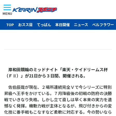
MENU
TOP
おスス目
てっぱん
本日開催
ニュース
ベルフラワー
岸和田競輪のミッドナイト「楽天・ケイドリームス杯
（ＦⅡ）」が21日から３日間、開催される。
佐伯辰哉が現在、２場所連続完全Ｖで今シリーズに特別
昇級へ王手をかけている。７月降級後の初戦の防府の決勝
戦でいきなり失格。しかし立て直しは早く本来の実力を遺
憾なく発揮。機動力戦が主体となるが、飛び付きからの変
化技に番手戦もこなすなど柔軟に対応する。今の勢いなら