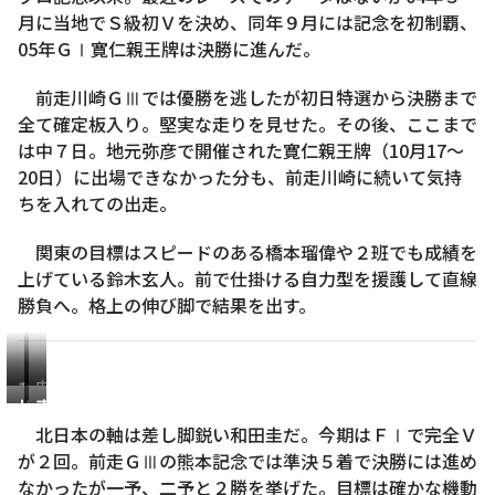
中
月に当地でＳ級初Ｖを決め、同年９月には記念を初制覇、
心
05年ＧⅠ寛仁親王牌は決勝に進んだ。
は
諸
前走川崎ＧⅢでは優勝を逃したが初日特選から決勝まで
橋
全て確定板入り。堅実な走りを見せた。その後、ここまで
だ
は中７日。地元弥彦で開催された寛仁親王牌（10月17～
20日）に出場できなかった分も、前走川崎に続いて気持
ちを入れての出走。
関東の目標はスピードのある橋本瑠偉や２班でも成績を
上げている鈴木玄人。前で仕掛ける自力型を援護して直線
勝負へ。格上の伸び脚で結果を出す。
和
中
松
真
村
田
圭
川
鍋
北日本の軸は差し脚鋭い和田圭だ。今期はＦⅠで完全Ｖ
圭
志
高
智
が２回。前走ＧⅢの熊本記念では準決５着で決勝には進め
大
寛
なかったが一予、二予と２勝を挙げた。目標は確かな機動