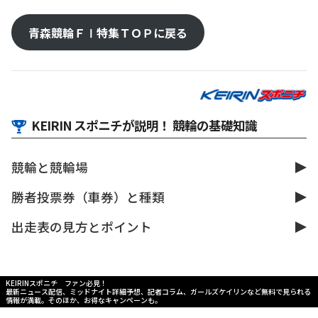
青森競輪ＦⅠ特集ＴＯＰに戻る
KEIRIN スポニチが説明！ 競輪の基礎知識
競輪と競輪場
勝者投票券（車券）と種類
出走表の見方とポイント
KEIRINスポニチ ファン必見！
最新ニュース配信、ミッドナイト詳細予想、記者コラム、ガールズケイリンなど無料で見られる
情報が満載。そのほか、お得なキャンペーンも。