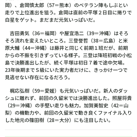
岡）、倉岡慎太郎（57＝熊本）のベテラン陣もしぶとい
走りで上位進出を狙う。倉岡は直前の平塚２日目に捲りで
白星をゲット。まだまだ元気いっぱいだ。
吉田勇気（36＝福岡）や屋宜浩二（39＝沖縄）はそろ
そろ流れを変えたいところ。三登誉哲（38＝広島）と米
原大輔（44＝沖縄）は藤井と同じく前期１班だが、前期
からの不振を引きずっている様子。三登は降班初戦の小松
島で決勝進出したが、続く平塚は初日７着で途中欠場。
23年後期までＳ級にいた実力者だけに、きっかけ一つで
見逃せない存在になるだろう。
梶応弘樹（59＝愛媛）も元気いっぱいだ。新人のダッ
シュに離れず、前回の久留米では決勝進出した。照屋将貴
（29＝沖縄）の手堅い走りも魅力。加賀美智史（42＝山
梨）の機動力や、前回の久留米で動き良くファイナル入り
した地元の篠田樹（28＝大分）にも注目したい。