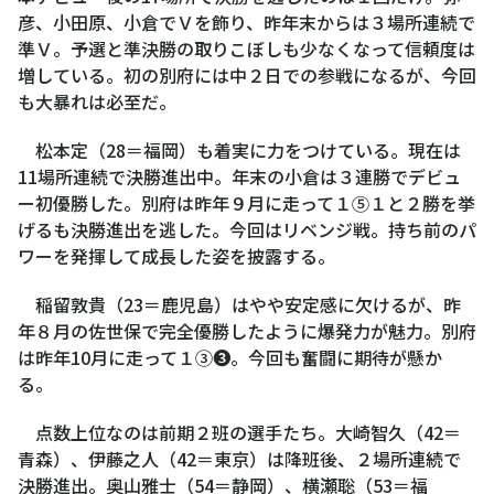
太
貴
彦、小田原、小倉でＶを飾り、昨年末からは３場所連続で
準Ｖ。予選と準決勝の取りこぼしも少なくなって信頼度は
増している。初の別府には中２日での参戦になるが、今回
も大暴れは必至だ。
松本定（28＝福岡）も着実に力をつけている。現在は
11場所連続で決勝進出中。年末の小倉は３連勝でデビュ
ー初優勝した。別府は昨年９月に走って１⑤１と２勝を挙
げるも決勝進出を逃した。今回はリベンジ戦。持ち前のパ
ワーを発揮して成長した姿を披露する。
稲留敦貴（23＝鹿児島）はやや安定感に欠けるが、昨
年８月の佐世保で完全優勝したように爆発力が魅力。別府
は昨年10月に走って１③❸。今回も奮闘に期待が懸か
る。
点数上位なのは前期２班の選手たち。大崎智久（42＝
青森）、伊藤之人（42＝東京）は降班後、２場所連続で
決勝進出。奥山雅士（54＝静岡）、横瀬聡（53＝福