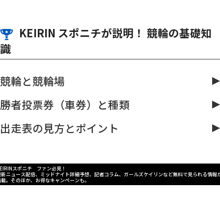
KEIRIN スポニチが説明！ 競輪の基礎知
識
競輪と競輪場
勝者投票券（車券）と種類
出走表の見方とポイント
KEIRINスポニチ ファン必見！
最新ニュース配信、ミッドナイト詳細予想、記者コラム、ガールズケイリンなど無料で見られる情報
満載。そのほか、お得なキャンペーンも。
｜
このサイトについて
個人情報の取り扱いについて
｜
企業情報
ご意見