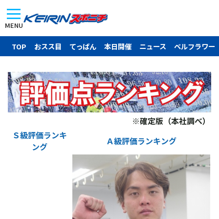
MENU
TOP
おスス目
てっぱん
本日開催
ニュース
ベルフラワー
※確定版（本社調べ）
Ｓ級評価ランキ
Ａ級評価ランキング
ング