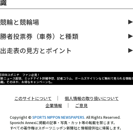
識
競輪と競輪場
勝者投票券（車券）と種類
出走表の見方とポイント
KEIRINスポニチ ファン必見！
最新ニュース配信、ミッドナイト詳細予想、記者コラム、ガールズケイリンなど無料で見られる情報
満載。そのほか、お得なキャンペーンも。
｜
このサイトについて
個人情報の取り扱いについて
｜
企業情報
ご意見
Copyright ©
SPORTS NIPPON NEWSPAPERS.
All Rights Reserved.
Sponichi Annexに掲載の記事・写真・カット等の転載を禁じます。
すべての著作権はスポーツニッポン新聞社と情報提供社に帰属します。