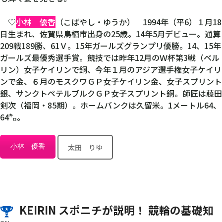
♡
小林 優香
（こばやし・ゆうか） 1994年（平6）１月18
日生まれ、佐賀県鳥栖市出身の25歳。14年5月デビュー。通算
209戦189勝、61Ｖ。15年ガールズグランプリ優勝。14、15年
ガールズ最優秀選手賞。競技では昨年12月のＷ杯第3戦（ベル
リン）女子ケイリンで銅、今年１月のアジア選手権女子ケイリ
ンで金、６月のモスクワＧＰ女子ケイリン金、女子スプリント
銀、サンクトペテルブルクＧＰ女子スプリント銅。師匠は藤田
剣次（福岡・85期）。ホームバンクは久留米。1メートル64、
64㌔。
小林 優香
太田 りゆ
KEIRIN スポニチが説明！ 競輪の基礎知