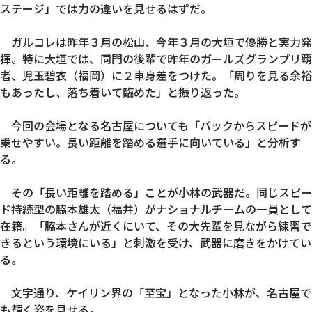
ステージ」では力の違いを見せるはずだ。
ガルコレは昨年３月の松山、今年３月の大垣で優勝と実力発
揮。特に大垣では、同門の後輩で昨年のガールズグランプリ覇
者、児玉碧衣（福岡）に２車身差をつけた。「周りを見る余裕
もあったし、落ち着いて臨めた」と振り返った。
今回の会場となる名古屋についても「バックからスピードが
乗せやすい。長い距離を踏める選手に向いている」と分析す
る。
その「長い距離を踏める」ことが小林の武器だ。同じスピー
ド持続型の脇本雄太（福井）がナショナルチームの一員として
在籍。「脇本さんが近くにいて、その大先輩を見ながら練習で
きるという環境にいる」と刺激を受け、武器に磨きをかけてい
る。
文字通り、ケイリン界の「至宝」となった小林が、名古屋で
も輝く姿を見せる。