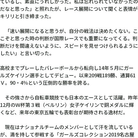
ているし、素直にうれしかった。私は忘れられていなかったの
だなと思った」と照れたが、レース展開について聞くと表情が
キリリと引き締まった。
「速い展開になると思うが、自分の戦法は決めたくない。こ
こぞと思った時の判断が国際レースでも重要になってくる。判
断だけを間違えないように、スピードを見せつけられるように
したい」と言い切った。
高校までプレーしたバレーボールから転向し14年５月にガー
ルズケイリン選手としてデビュー。以来209戦189勝、通算61
Ｖ。90・4％という圧倒的な勝率を誇る。
その強さから自転車競技でも日本のエースとして活躍。昨年
12月のＷ杯第３戦（ベルリン）女子ケイリンで銅メダルに輝
くなど、来年の東京五輪でも表彰台が期待される逸材だ。
現在はナショナルチームのメンバーとして汗を流している
が、満を持して参戦する「ガールズコレクション2019名古屋