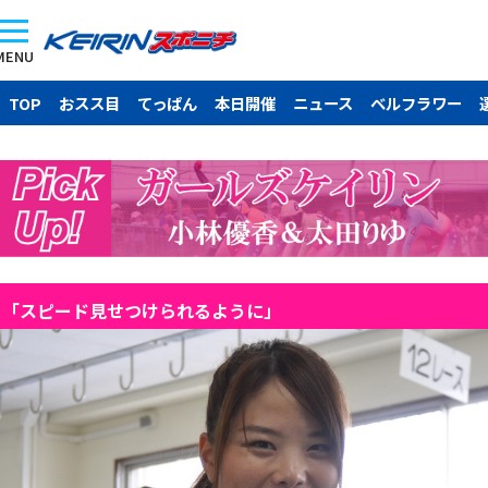
MENU
TOP
おスス目
てっぱん
本日開催
ニュース
ベルフラワー
「スピード見せつけられるように」