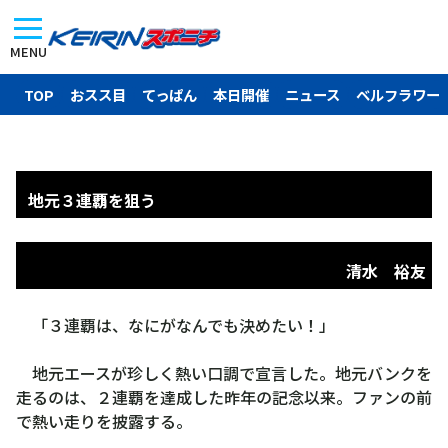
MENU
TOP
おスス目
てっぱん
本日開催
ニュース
ベルフラワー
地元３連覇を狙う
清水 裕友
「３連覇は、なにがなんでも決めたい！」
地元エースが珍しく熱い口調で宣言した。地元バンクを
走るのは、２連覇を達成した昨年の記念以来。ファンの前
で熱い走りを披露する。