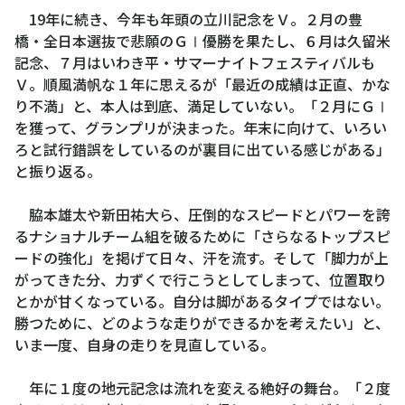
19年に続き、今年も年頭の立川記念をＶ。２月の豊
橋・全日本選抜で悲願のＧⅠ優勝を果たし、６月は久留米
記念、７月はいわき平・サマーナイトフェスティバルも
Ｖ。順風満帆な１年に思えるが「最近の成績は正直、かな
り不満」と、本人は到底、満足していない。「２月にＧⅠ
を獲って、グランプリが決まった。年末に向けて、いろい
ろと試行錯誤をしているのが裏目に出ている感じがある」
と振り返る。
脇本雄太や新田祐大ら、圧倒的なスピードとパワーを誇
るナショナルチーム組を破るために「さらなるトップスピ
ードの強化」を掲げて日々、汗を流す。そして「脚力が上
がってきた分、力ずくで行こうとしてしまって、位置取り
とかが甘くなっている。自分は脚があるタイプではない。
勝つために、どのような走りができるかを考えたい」と、
いま一度、自身の走りを見直している。
年に１度の地元記念は流れを変える絶好の舞台。「２度