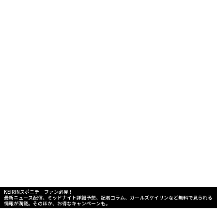
KEIRINスポニチ ファン必見！
最新ニュース配信、ミッドナイト詳細予想、記者コラム、ガールズケイリンなど無料で見られる
情報が満載。そのほか、お得なキャンペーンも。