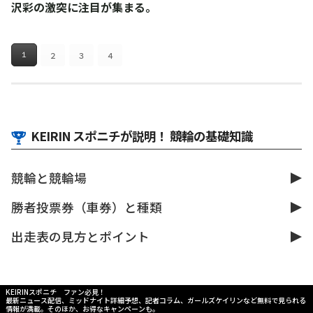
沢彩の激突に注目が集まる。
２
３
４
１
KEIRIN スポニチが説明！ 競輪の基礎知識
競輪と競輪場
勝者投票券（車券）と種類
出走表の見方とポイント
KEIRINスポニチ ファン必見！
最新ニュース配信、ミッドナイト詳細予想、記者コラム、ガールズケイリンなど無料で見られる
情報が満載。そのほか、お得なキャンペーンも。