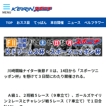
MENU
TOP
おスス目
てっぱん
本日開催
ニュース
ベルフラワー
川崎競輪ナイター後節ＦⅡは、14日から「スポーツニ
ッポン杯」を懸けて３日間にわたり開催される。
Ａ級１、２班戦５レース（９車立て）、ガールズケイリ
ン２レースとチャレンジ戦５レース（７車立て）で１日合