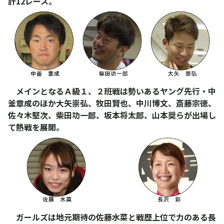
計12レース。
メインとなるＡ級１、２班戦は勢いあるヤング先行・中
釜章成のほか大矢崇弘、牧田賢也、中川博文、斎藤宗徳、
佐々木堅次、柴田功一郎、坂本将太郎、山本奨らが出場し
て熱戦を展開。
ガールズは地元期待の佐藤水菜と戦歴上位で力のある長