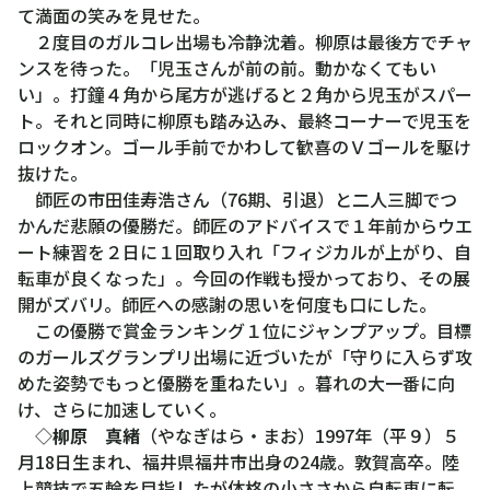
て満面の笑みを見せた。
２度目のガルコレ出場も冷静沈着。柳原は最後方でチャ
ンスを待った。「児玉さんが前の前。動かなくてもい
い」。打鐘４角から尾方が逃げると２角から児玉がスパー
ト。それと同時に柳原も踏み込み、最終コーナーで児玉を
ロックオン。ゴール手前でかわして歓喜のＶゴールを駆け
抜けた。
師匠の市田佳寿浩さん（76期、引退）と二人三脚でつ
かんだ悲願の優勝だ。師匠のアドバイスで１年前からウエ
ート練習を２日に１回取り入れ「フィジカルが上がり、自
転車が良くなった」。今回の作戦も授かっており、その展
開がズバリ。師匠への感謝の思いを何度も口にした。
この優勝で賞金ランキング１位にジャンプアップ。目標
のガールズグランプリ出場に近づいたが「守りに入らず攻
めた姿勢でもっと優勝を重ねたい」。暮れの大一番に向
け、さらに加速していく。
◇
柳原 真緒
（やなぎはら・まお）1997年（平９）５
月18日生まれ、福井県福井市出身の24歳。敦賀高卒。陸
上競技で五輪を目指したが体格の小ささから自転車に転