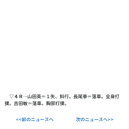
▽
４Ｒ
…山田英＝１失、斜行。長尾拳＝落車。全身打
撲。吉田敏＝落車。胸部打撲。
<<前のニュースへ
次のニュースへ>>