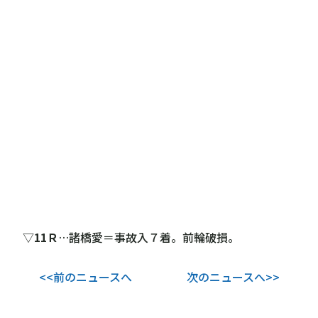
▽
11Ｒ
…諸橋愛＝事故入７着。前輪破損。
<<前のニュースへ
次のニュースへ>>