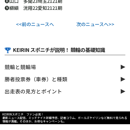
❽山口 多聞23埼玉2121期
❾纐纈 洸翔22愛知2121期
<<前のニュースへ
次のニュースへ>>
KEIRIN スポニチが説明！ 競輪の基礎知識
競輪と競輪場
勝者投票券（車券）と種類
出走表の見方とポイント
KEIRINスポニチ ファン必見！
最新ニュース配信、ミッドナイト詳細予想、記者コラム、ガールズケイリンなど無料で見られる
情報が満載。そのほか、お得なキャンペーンも。