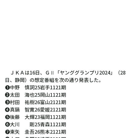
ＪＫＡは16日、ＧⅡ「ヤンググランプリ2024」（28
日、静岡）の想定番組を次の通り発表した。
❶中野 慎詞25岩手1121期
❷太田 海也25岡山1121期
❸村田 祐樹26富山2121期
❹真鍋 智寛26愛媛2121期
❺後藤 大輝23福岡1121期
❻大川 剛25青森1121期
❼東矢 圭吾26熊本2121期