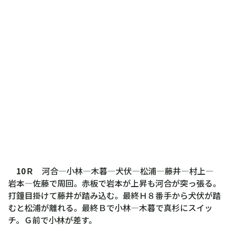
10Ｒ
河合―小林―木暮―犬伏―松浦―藤井―村上―
岩本―佐藤で周回。赤板で岩本が上昇も河合が突っ張る。
打鐘目掛けて藤井が踏み込む。最終Ｈ８番手から犬伏が踏
むと松浦が離れる。最終Ｂで小林―木暮で真杉にスイッ
チ。Ｇ前で小林が差す。