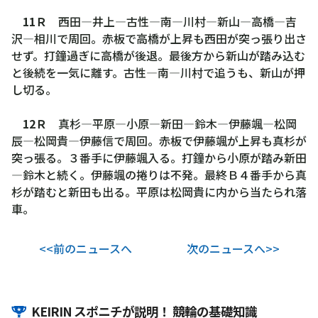
11Ｒ
西田―井上―古性―南―川村―新山―高橋―吉
沢―相川で周回。赤板で高橋が上昇も西田が突っ張り出さ
せず。打鐘過ぎに高橋が後退。最後方から新山が踏み込む
と後続を一気に離す。古性―南―川村で追うも、新山が押
し切る。
12Ｒ
真杉―平原―小原―新田―鈴木―伊藤颯―松岡
辰―松岡貴―伊藤信で周回。赤板で伊藤颯が上昇も真杉が
突っ張る。３番手に伊藤颯入る。打鐘から小原が踏み新田
―鈴木と続く。伊藤颯の捲りは不発。最終Ｂ４番手から真
杉が踏むと新田も出る。平原は松岡貴に内から当たられ落
車。
<<前のニュースへ
次のニュースへ>>
KEIRIN スポニチが説明！ 競輪の基礎知識