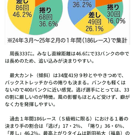
周長333㍍。みなし直線距離は46.6㍍で33バンクの中で
は長めのため、追い込みが決まりやすい。
最大カント（傾斜）は34度41分９秒とややきつめで、
バックストレッチからの捲りも決まる。バンクも軽くは
ないので400バンクに近い感覚。逃げ選手にとっては、33
の割に厳しいのが特徴。風の影響もほとんど受けず、癖が
なく力を発揮しやすい。
過去１年間186レース（Ｓ級戦に限る）における１着の
決まり手の割合は「逃げ」17・2％、「捲り」36・6％、
「差し」46.2％。最高上がりタイムは新田祐大（福島）の