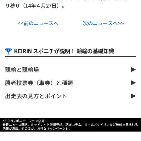
９秒０（14年４月27日）。
<<前のニュースへ
次のニュースへ>>
KEIRIN スポニチが説明！ 競輪の基礎知識
競輪と競輪場
勝者投票券（車券）と種類
出走表の見方とポイント
KEIRINスポニチ ファン必見！
最新ニュース配信、ミッドナイト詳細予想、記者コラム、ガールズケイリンなど無料で見られる
情報が満載。そのほか、お得なキャンペーンも。