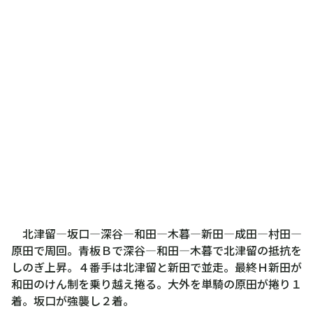
北津留―坂口―深谷―和田―木暮―新田―成田―村田―
原田で周回。青板Ｂで深谷―和田―木暮で北津留の抵抗を
しのぎ上昇。４番手は北津留と新田で並走。最終Ｈ新田が
和田のけん制を乗り越え捲る。大外を単騎の原田が捲り１
着。坂口が強襲し２着。