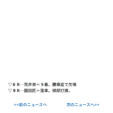
▽６Ｒ
…荒井崇＝９着。腰痛症で欠場
▽９Ｒ
…園田匠＝落車。頭部打撲。
<<前のニュースへ
次のニュースへ>>