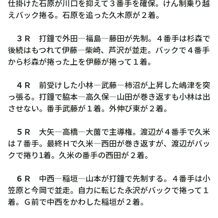
仕掛けた石原が川口を抑えて３番手を確保。けん制乗り越
えバック捲る。石原を追った久木原が２着。
３Ｒ
打鐘で外田―福島―藤田が先制。４番手は杉森で
後続はもつれて伊藤―柴崎、芦沢が並走。バックで４番手
から杉森が捲った上を伊藤が捲って１着。
４Ｒ
前受けした小林―武藤―柿沼が上昇した嶋津を突
っ張る。打鐘で脇本―高久保―山田が巻き返すも小林は出
させない。番手武藤が１着。外伸び東が２着。
５Ｒ
大矢―高橋―大薗で主導権。渡辺が４番手で久米
は７番手。最終Ｈで久米―西田が巻き返すが、渡辺がバッ
クで捲り1着。久米の番手の西田が２着。
６Ｒ
中西―稲垣―山本が打鐘で先制する。４番手は小
笠原と今岡で並走。自力に転じた永沢がバックで捲って１
着。Ｇ前で中西をかわした稲垣が２着。