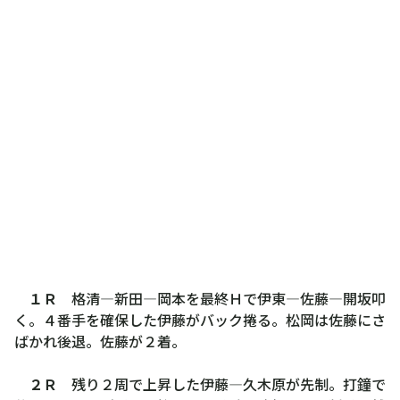
１Ｒ
格清―新田―岡本を最終Ｈで伊東―佐藤―開坂叩
く。４番手を確保した伊藤がバック捲る。松岡は佐藤にさ
ばかれ後退。佐藤が２着。
２Ｒ
残り２周で上昇した伊藤―久木原が先制。打鐘で