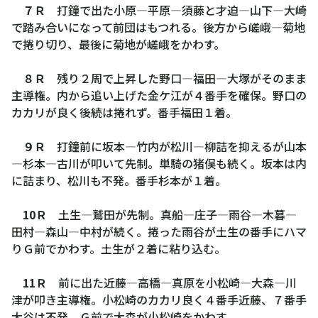
７Ｒ
打鐘で出た小原―平原―須藤と才迫―山下―大崎
で踏み合いになって前団はもつれる。後方から嵯峨―菊地
で捲り切り、最後に菊地が嵯峨をかわす。
８Ｒ
残り２周で上昇した野口―福田―大塚がそのまま
主導権。内から追い上げた金ケ江が４番手を確保。野口の
カカリが良く後続は捲れず。番手福田１着。
９Ｒ
打鐘前に坂本―竹内が松川―柳詰を抑えるが山本
―杉本―古川が叩いて先制。単騎の猪俣も続く。坂本は内
に詰まり、松川も不発。番手杉本が１着。
10Ｒ
土生―鷲田が先制。真船―庄子―雨谷―木暮―
田村―森山―中村が続く。捲った雨谷が土生の番手にハマ
りＧ前でかわす。土生が２着に粘り込む。
11Ｒ
前に出た近藤―高橋―真原を小松崎―大森―川
津が叩き主導権。小松崎のカカリ良く４番手近藤、７番手
大谷は不発。Ｇ前で大森が小松崎をかわす。