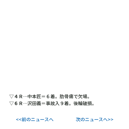
▽
４Ｒ
…中本匠＝６着。肋骨痛で欠場。
▽
６Ｒ
…沢田義＝事故入９着。後輪破損。
<<前のニュースへ
次のニュースへ>>