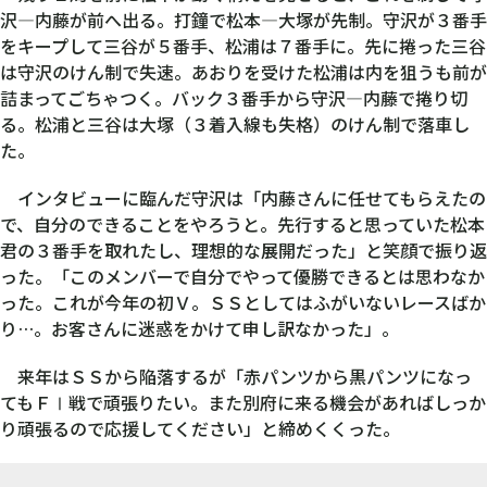
沢―内藤が前へ出る。打鐘で松本―大塚が先制。守沢が３番手
をキープして三谷が５番手、松浦は７番手に。先に捲った三谷
は守沢のけん制で失速。あおりを受けた松浦は内を狙うも前が
詰まってごちゃつく。バック３番手から守沢―内藤で捲り切
る。松浦と三谷は大塚（３着入線も失格）のけん制で落車し
た。
インタビューに臨んだ守沢は「内藤さんに任せてもらえたの
で、自分のできることをやろうと。先行すると思っていた松本
君の３番手を取れたし、理想的な展開だった」と笑顔で振り返
った。「このメンバーで自分でやって優勝できるとは思わなか
った。これが今年の初Ｖ。ＳＳとしてはふがいないレースばか
り…。お客さんに迷惑をかけて申し訳なかった」。
来年はＳＳから陥落するが「赤パンツから黒パンツになっ
てもＦⅠ戦で頑張りたい。また別府に来る機会があればしっか
り頑張るので応援してください」と締めくくった。