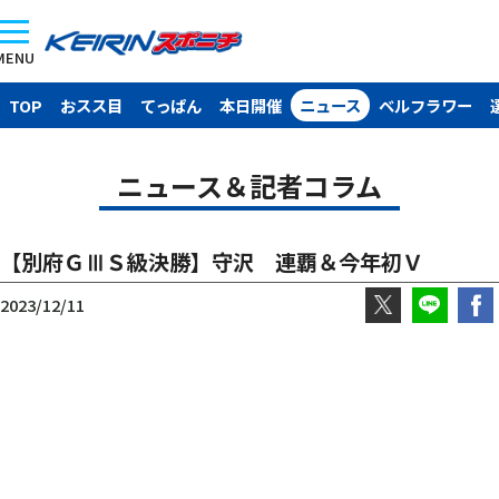
MENU
TOP
おスス目
てっぱん
本日開催
ニュース
ベルフラワー
ニュース＆記者コラム
【別府ＧⅢＳ級決勝】守沢 連覇＆今年初Ｖ
2023/12/11