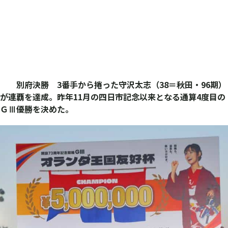
別府決勝 3番手から捲った守沢太志（38＝秋田・96期）
が連覇を達成。昨年11月の四日市記念以来となる通算4度目の
ＧⅢ優勝を決めた。