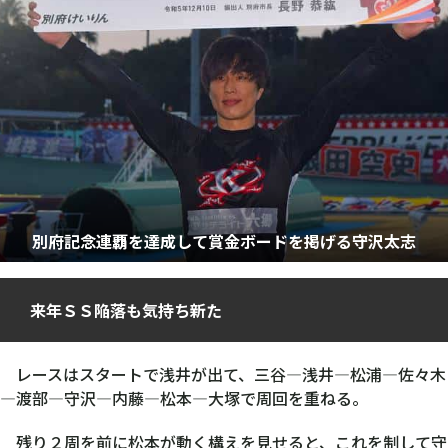
別府記念連覇を達成して賞金ボードを掲げる守沢太志
来年ＳＳ陥落も気持ち新た
レースはスタートで浅井が出て、三谷―浅井―松浦―佐々木
―渡部―守沢―内藤―松本―大塚で周回を重ねる。
残り２周を前に松本が動く構えを見せると、これを制して守