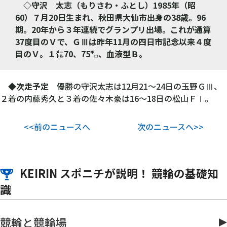
◇守沢 太志（もりさわ・ふとし）1985年（昭
60）７月20日生まれ、秋田県大仙市出身の38歳。96
期。20年から３年連続でグランプリ出場。これが通算
37度目のＶで、ＧⅢは昨年11月の四日市記念以来４度
目のＶ。１㍍70、75㌔、血液型Ｂ。
◆次走予定
優勝の守沢太志は12月21～24日の玉野ＧⅢ、
２着の内藤秀久と３着の佐々木豪は16～18日の松山ＦⅠ。
<<前のニュースへ
次のニュースへ>>
KEIRIN スポニチが説明！ 競輪の基礎知
識
競輪と競輪場