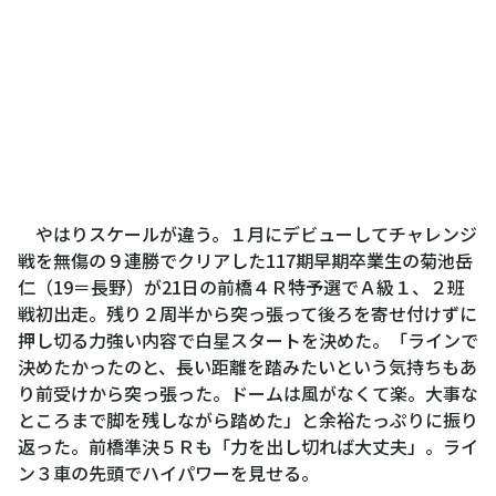
やはりスケールが違う。１月にデビューしてチャレンジ
戦を無傷の９連勝でクリアした117期早期卒業生の菊池岳
仁（19＝長野）が21日の前橋４Ｒ特予選でＡ級１、２班
戦初出走。残り２周半から突っ張って後ろを寄せ付けずに
押し切る力強い内容で白星スタートを決めた。「ラインで
決めたかったのと、長い距離を踏みたいという気持ちもあ
り前受けから突っ張った。ドームは風がなくて楽。大事な
ところまで脚を残しながら踏めた」と余裕たっぷりに振り
返った。前橋準決５Ｒも「力を出し切れば大丈夫」。ライ
ン３車の先頭でハイパワーを見せる。