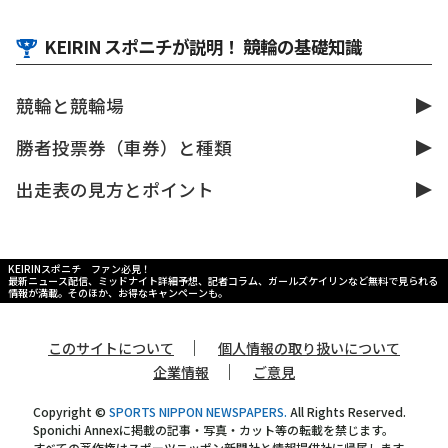
KEIRIN スポニチが説明！ 競輪の基礎知識
競輪と競輪場
勝者投票券（車券）と種類
出走表の見方とポイント
KEIRINスポニチ ファン必見！
最新ニュース配信、ミッドナイト詳細予想、記者コラム、ガールズケイリンなど無料で見られる
情報が満載。そのほか、お得なキャンペーンも。
｜
このサイトについて
個人情報の取り扱いについて
｜
企業情報
ご意見
Copyright ©
SPORTS NIPPON NEWSPAPERS.
All Rights Reserved.
Sponichi Annexに掲載の記事・写真・カット等の転載を禁じます。
すべての著作権はスポーツニッポン新聞社と情報提供社に帰属します。