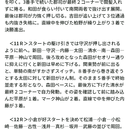
を叩く。3番手で続いた郡司が最終２コーナーで間髪入れ
ずに捲る。和田が食らい付いて南関両者で抜け出す展開。
最後は郡司が力強く押し切る。吉田が追い上げて３位通過
も内抜き失格に。直線中を伸びた柏野が繰り上がり３着で
決勝進出。
＜11Ｒ＞
スタートの駆け引きでは守沢が押し出される
ように前へ。新田―守沢―内藤―太田―清水―南―森田―
平原―神山で周回。後ろ攻めとなった森田がセオリー通り
に抑えに行くと新田は早めに下げる。関東勢が前に出る
と、単騎の南がすかさずスイッチ。８番手から巻き返そう
とする太田に対して新田がけん制。そのまま５番手で終始
並走する形となり、森田ペースに。最後方に下げた清水が
最終２コーナーで自力発動。その姿を確認して前に踏み込
んだ平原が１着。マーク神山が２着。直線で中を伸びた内
藤が３着。
＜12Ｒ＞
小倉が好スタートを決めて松浦―小倉―小松
崎―佐藤―古性―浅井―真杉―坂井―武藤の並びで周回。