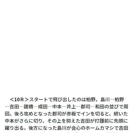
＜10Ｒ＞
スタートで飛び出したのは柏野。島川―柏野
―吉田―諸橋―成田―中本―井上―郡司―和田の並びで周
回。後ろ攻めとなった郡司が赤板でインを切ると、続いた
中本がさらに切り、その上を抑えた吉田が打鐘前に先頭に
躍り出る。後方になった島川が会心のホームカマシで吉田