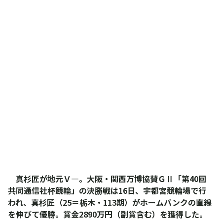
真杉匠が地元Ｖ―。大阪・関西万博協賛ＧⅡ「第40回
共同通信社杯競輪」の決勝戦は16日、宇都宮競輪場で行
われ、真杉匠（25＝栃木・113期）がホームバンクの直線
を伸びて優勝。賞金2890万円（副賞含む）を獲得した。