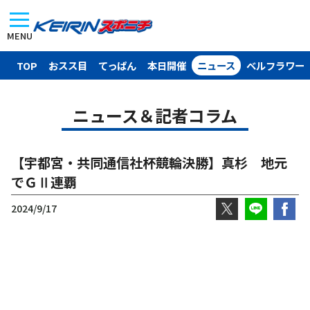
MENU
TOP
おスス目
てっぱん
本日開催
ニュース
ベルフラワー
ニュース＆記者コラム
【宇都宮・共同通信社杯競輪決勝】真杉 地元
でＧⅡ連覇
2024/9/17