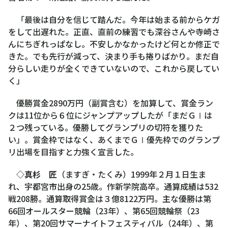
「最後は自分を信じて踏んだ。今年は始まる前からケガ
をして出遅れた。正直、直前の練習でも深谷さんや寺崎さ
んにちぎれっぱなし。不安しかなかったけど何とか修正で
きた。でも先行が減って、決まり手も捲りばかり。まだ自
分らしい走りが全くできていないので、これから戻してい
く」
優勝賞金2890万円（副賞含む）を加算して、賞金ラン
クは11位から６位にジャンプアップしたが「まだＧⅠは
２つ残っている。優勝してグランプリの切符を獲りた
い」。賞金枠ではなく、あくまでＧⅠ優先枠でのグランプ
リ出場を目指すと力強く宣言した。
◇
真杉 匠
（ますぎ・たくみ）1999年２月１日生ま
れ、宇都宮市出身の25歳。作新学院高卒。通算成績は532
戦208勝。通算取得賞金は３億8122万円。主な優勝は第
66回オールスター競輪（23年）、第65回競輪祭（23
年）、第20回サマーナイトフェスティバル（24年）、第