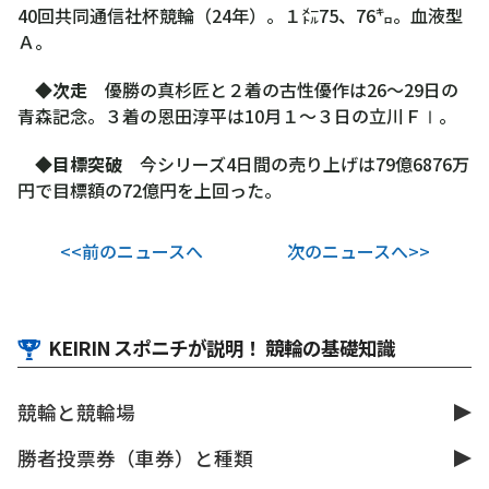
40回共同通信社杯競輪（24年）。１㍍75、76㌔。血液型
Ａ。
◆
次走
優勝の真杉匠と２着の古性優作は26～29日の
青森記念。３着の恩田淳平は10月１～３日の立川ＦⅠ。
◆
目標突破
今シリーズ4日間の売り上げは79億6876万
円で目標額の72億円を上回った。
<<前のニュースへ
次のニュースへ>>
KEIRIN スポニチが説明！ 競輪の基礎知識
競輪と競輪場
勝者投票券（車券）と種類