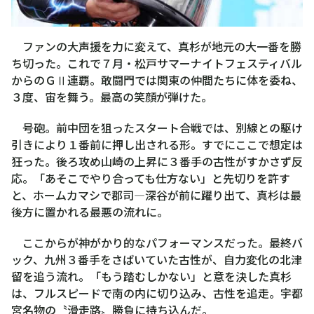
ファンの大声援を力に変えて、真杉が地元の大一番を勝
ち切った。これで７月・松戸サマーナイトフェスティバル
からのＧⅡ連覇。敢闘門では関東の仲間たちに体を委ね、
３度、宙を舞う。最高の笑顔が弾けた。
号砲。前中団を狙ったスタート合戦では、別線との駆け
引きにより１番前に押し出される形。すでにここで想定は
狂った。後ろ攻め山崎の上昇に３番手の古性がすかさず反
応。「あそこでやり合っても仕方ない」と先切りを許す
と、ホームカマシで郡司―深谷が前に躍り出て、真杉は最
後方に置かれる最悪の流れに。
ここからが神がかり的なパフォーマンスだった。最終バ
ック、九州３番手をさばいていた古性が、自力変化の北津
留を追う流れ。「もう踏むしかない」と意を決した真杉
は、フルスピードで南の内に切り込み、古性を追走。宇都
宮名物の〝滑走路〟勝負に持ち込んだ。