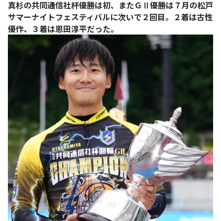
真杉の共同通信社杯優勝は初、またＧⅡ優勝は７月の松戸
サマーナイトフェスティバルに次いで２回目。２着は古性
優作、３着は恩田淳平だった。