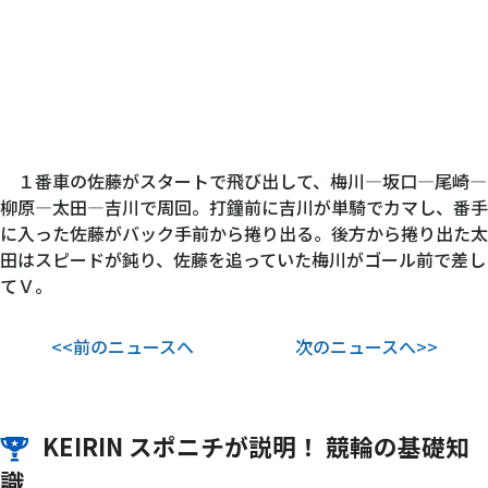
１番車の佐藤がスタートで飛び出して、梅川―坂口―尾崎―
柳原―太田―吉川で周回。打鐘前に吉川が単騎でカマし、番手
に入った佐藤がバック手前から捲り出る。後方から捲り出た太
田はスピードが鈍り、佐藤を追っていた梅川がゴール前で差し
てＶ。
<<前のニュースへ
次のニュースへ>>
KEIRIN スポニチが説明！ 競輪の基礎知
識