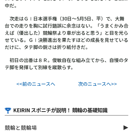
中だ。
次走はＧⅠ日本選手権（30日～5月5日、平）で、大舞
台での走りを胸に試行錯誤に余念はない。「うまくかみ合
えば（優出した）競輪祭より車が出ると思う」と目を光ら
せている。ＧⅠ決勝進出を果たすほどの成長を見せている
だけに、タテ脚の鋭さは折り紙付きだ。
初日の出番は８Ｒ。俊敏自在な組み立てから、自慢のタ
テ脚を発揮して別線を蹴散らす。
<<前のニュースへ
次のニュースへ>>
KEIRIN スポニチが説明！ 競輪の基礎知識
競輪と競輪場