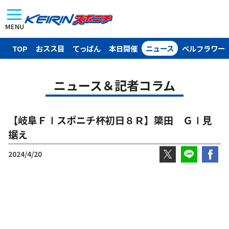
MENU
TOP
おスス目
てっぱん
本日開催
ニュース
ベルフラワー
ニュース＆記者コラム
【岐阜ＦⅠスポニチ杯初日８Ｒ】簗田 ＧⅠ見
据え
2024/4/20