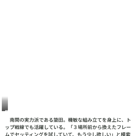
簗
田
南関の実力派である簗田。機敏な組み立てを身上に、ト
一
ップ戦線でも活躍している。「３場所前から換えたフレー
輝
ムでセッティングを試していて、もう少し欲しい」と模索