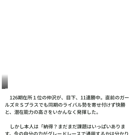
仲
沢
126期在所１位の仲沢が、目下、11連勝中。直前のガー
春
ルズＲＳプラスでも同期のライバル勢を寄せ付けず快勝
香
と、潜在能力の高さをいかんなく発揮した。
しかし本人は「納得？まだまだ課題はいっぱいありま
す。今の自分の力がグレードレースで通用するかは分かり