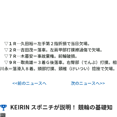
▽
１Ｒ
…久田裕＝左手第２指折損で当日欠場。
▽
２Ｒ
…吉田茂＝落車。左肩甲部打撲擦過傷で欠場。
▽
７Ｒ
…木暮安＝事故棄権。前輪破損。
▽
９Ｒ
…取鳥雄＝３着Ｇ後落車。右臀部（でんぶ）打撲。相
川永＝落滑入８着。頭部打撲、頸椎（けいつい）捻挫で欠場。
<<前のニュースへ
次のニュースへ>>
KEIRIN スポニチが説明！ 競輪の基礎知
識