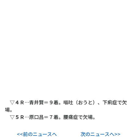
▽
４Ｒ
…青井賢＝９着。嘔吐（おうと）、下痢症で欠
場。
▽
５Ｒ
…原口昌＝７着。腰痛症で欠場。
<<前のニュースへ
次のニュースへ>>