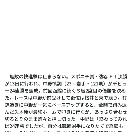
無敗の快進撃は止まらない。スポニチ賞・弥彦ＦⅠ決勝
が13日に行われ、中野慎詞（23＝岩手・121期）がデビュ
ー24連勝を達成。前回函館に続くＳ級2度目の優勝を決め
た。レースは中野が前受けして後位は桜井と東で競り。打
鐘過ぎに中野が一気にペースアップすると、全開で踏み込
んだ久木原が最終ホームで叩きに行くが、あっさり合わせ
切るとそのまま悠々と押し切った。中野は「終わってみれ
ば24連勝でしたが、自分は競輪選手になりたてで経験も