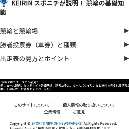
KEIRIN スポニチが説明！ 競輪の基礎知
識
競輪と競輪場
勝者投票券（車券）と種類
出走表の見方とポイント
KEIRINスポニチ ファン必見！
最新ニュース配信、ミッドナイト詳細予想、記者コラム、ガールズケイリンなど無料で見られる情報
満載。そのほか、お得なキャンペーンも。
｜
このサイトについて
個人情報の取り扱いについて
｜
企業情報
ご意見
Copyright ©
SPORTS NIPPON NEWSPAPERS.
All Rights Reserved.
Sponichi Annexに掲載の記事・写真・カット等の転載を禁じます。