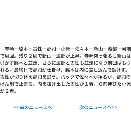
寺崎―脇本―古性―郡司―小原―佐々木―新山―渡部―河端
で周回。残り２周で新山―渡部が上昇。寺崎突っ張るも新山は
引かず脇本と並走、さらに渡部と古性も並走になり前団はもつ
れる。最終Ｈで郡司が仕掛け、脇本は内に差し込んで動けず。
古性が切り替え郡司を追う。バックで佐々木が捲るが、郡司の
けん制で止まる。内を抜け出した古性が１着。Ｇ前伸びた小原
が２着。
<<前のニュースへ
次のニュースへ>>