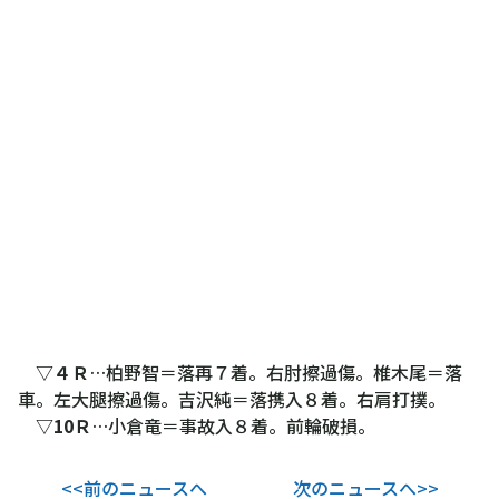
▽４Ｒ
…柏野智＝落再７着。右肘擦過傷。椎木尾＝落
車。左大腿擦過傷。吉沢純＝落携入８着。右肩打撲。
▽10Ｒ
…小倉竜＝事故入８着。前輪破損。
<<前のニュースへ
次のニュースへ>>