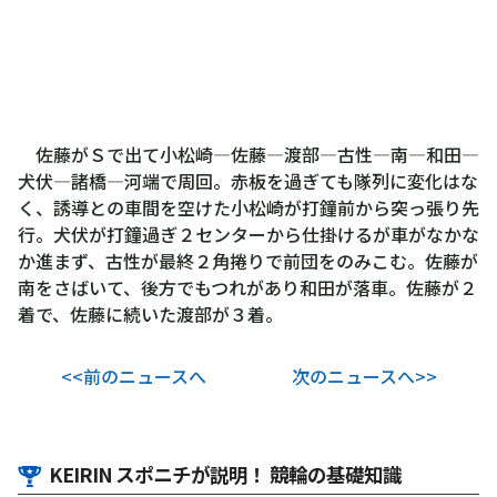
佐藤がＳで出て小松崎―佐藤―渡部―古性―南―和田―
犬伏―諸橋―河端で周回。赤板を過ぎても隊列に変化はな
く、誘導との車間を空けた小松崎が打鐘前から突っ張り先
行。犬伏が打鐘過ぎ２センターから仕掛けるが車がなかな
か進まず、古性が最終２角捲りで前団をのみこむ。佐藤が
南をさばいて、後方でもつれがあり和田が落車。佐藤が２
着で、佐藤に続いた渡部が３着。
<<前のニュースへ
次のニュースへ>>
KEIRIN スポニチが説明！ 競輪の基礎知識