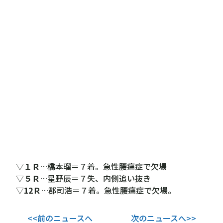
▽
１Ｒ
…橋本瑠＝７着。急性腰痛症で欠場
▽
５Ｒ
…星野辰＝７失、内側追い抜き
▽
12Ｒ
…郡司浩＝７着。急性腰痛症で欠場。
<<前のニュースへ
次のニュースへ>>