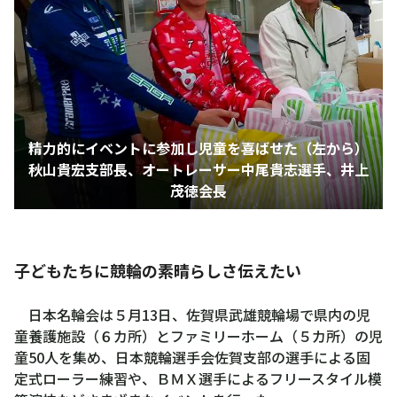
精力的にイベントに参加し児童を喜ばせた（左から）
秋山貴宏支部長、オートレーサー中尾貴志選手、井上
茂徳会長
子どもたちに競輪の素晴らしさ伝えたい
日本名輪会は５月13日、佐賀県武雄競輪場で県内の児
童養護施設（６カ所）とファミリーホーム（５カ所）の児
童50人を集め、日本競輪選手会佐賀支部の選手による固
定式ローラー練習や、ＢＭＸ選手によるフリースタイル模