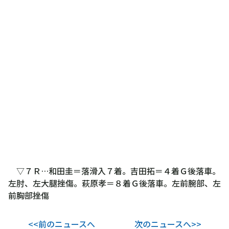
▽７Ｒ…和田圭＝落滑入７着。吉田拓＝４着Ｇ後落車。
左肘、左大腿挫傷。萩原孝＝８着Ｇ後落車。左前腕部、左
前胸部挫傷
<<前のニュースへ
次のニュースへ>>