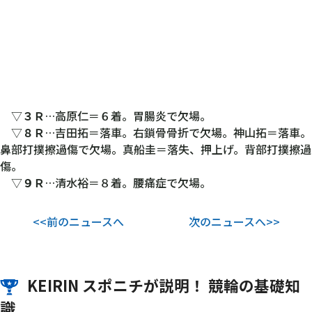
▽
３Ｒ
…高原仁＝６着。胃腸炎で欠場。
▽
８Ｒ
…吉田拓＝落車。右鎖骨骨折で欠場。神山拓＝落車。
鼻部打撲擦過傷で欠場。真船圭＝落失、押上げ。背部打撲擦過
傷。
▽
９Ｒ
…清水裕＝８着。腰痛症で欠場。
<<前のニュースへ
次のニュースへ>>
KEIRIN スポニチが説明！ 競輪の基礎知
識