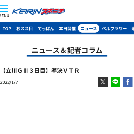
MENU
TOP
おスス目
てっぱん
本日開催
ニュース
ベルフラワー
ニュース＆記者コラム
【立川ＧⅢ３日目】準決ＶＴＲ
2022/1/7