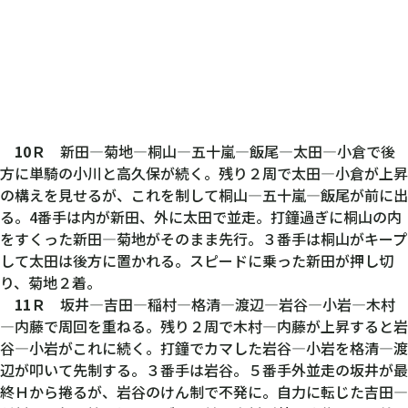
10Ｒ
新田―菊地―桐山―五十嵐―飯尾―太田―小倉で後
方に単騎の小川と高久保が続く。残り２周で太田―小倉が上昇
の構えを見せるが、これを制して桐山―五十嵐―飯尾が前に出
る。4番手は内が新田、外に太田で並走。打鐘過ぎに桐山の内
をすくった新田―菊地がそのまま先行。３番手は桐山がキープ
して太田は後方に置かれる。スピードに乗った新田が押し切
り、菊地２着。
11Ｒ
坂井―吉田―稲村―格清―渡辺―岩谷―小岩―木村
―内藤で周回を重ねる。残り２周で木村―内藤が上昇すると岩
谷―小岩がこれに続く。打鐘でカマした岩谷―小岩を格清―渡
辺が叩いて先制する。３番手は岩谷。５番手外並走の坂井が最
終Ｈから捲るが、岩谷のけん制で不発に。自力に転じた吉田―