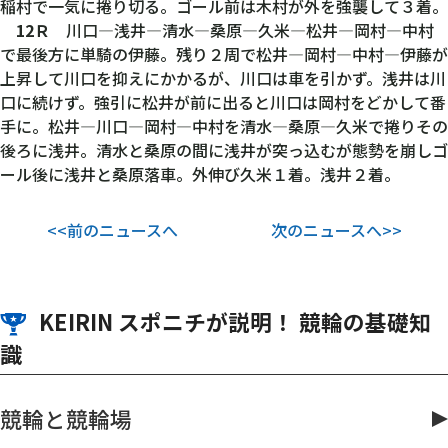
稲村で一気に捲り切る。ゴール前は木村が外を強襲して３着。
12Ｒ
川口―浅井―清水―桑原―久米―松井―岡村―中村
で最後方に単騎の伊藤。残り２周で松井―岡村―中村―伊藤が
上昇して川口を抑えにかかるが、川口は車を引かず。浅井は川
口に続けず。強引に松井が前に出ると川口は岡村をどかして番
手に。松井―川口―岡村―中村を清水―桑原―久米で捲りその
後ろに浅井。清水と桑原の間に浅井が突っ込むが態勢を崩しゴ
ール後に浅井と桑原落車。外伸び久米１着。浅井２着。
<<前のニュースへ
次のニュースへ>>
KEIRIN スポニチが説明！ 競輪の基礎知
識
競輪と競輪場