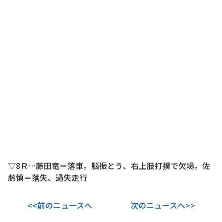
▽8Ｒ…藤田竜＝落車。脳振とう、右上肢打撲で欠場。佐
藤慎＝落失、過失走行
<<前のニュースへ
次のニュースへ>>