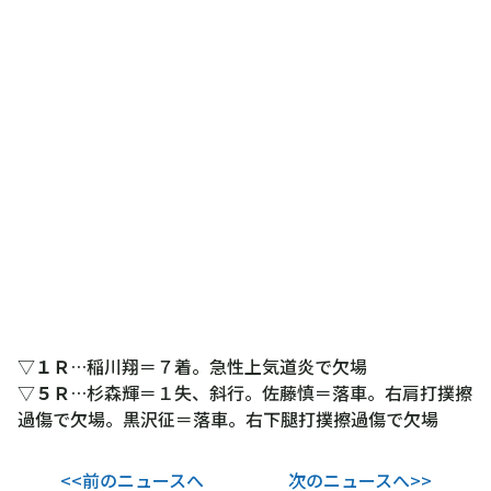
▽
１Ｒ
…稲川翔＝７着。急性上気道炎で欠場
▽
５Ｒ
…杉森輝＝１失、斜行。佐藤慎＝落車。右肩打撲擦
過傷で欠場。黒沢征＝落車。右下腿打撲擦過傷で欠場
<<前のニュースへ
次のニュースへ>>